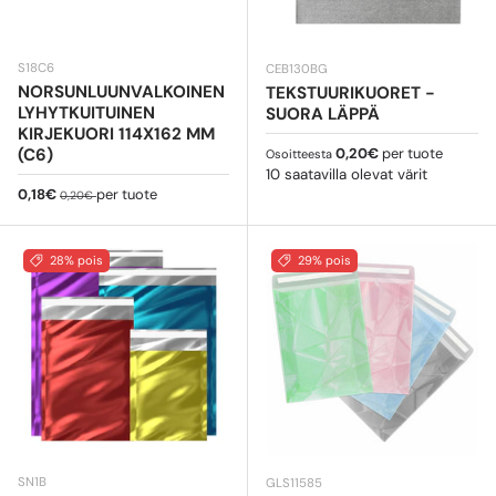
S18C6
CEB130BG
NORSUNLUUNVALKOINEN
TEKSTUURIKUORET -
LYHYTKUITUINEN
SUORA LÄPPÄ
KIRJEKUORI 114X162 MM
Normaali hinta
(C6)
0,20€
per tuote
Osoitteesta
10 saatavilla olevat värit
Myyntihinta
Normaali hinta
0,18€
per tuote
0,20€
28% pois
29% pois
SN1B
GLS11585