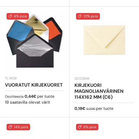
6% pois
22% pois
TL160B
GCC6MA
VUORATUT KIRJEKUORET
KIRJEKUORI
MAGNOLIANVÄRINEN
Normaali hinta
0,44€
per tuote
114X162 MM (C6)
Osoitteesta
19 saatavilla olevat värit
Myyntihinta
Normaali hinta
0,18€
per tuote
0,23€
14% pois
8% pois