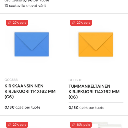
0,19€
per tuote
Osoitteesta
13 saatavilla olevat värit
22% pois
22% pois
GCC6BB
GCC6DY
KIRKKAANSININEN
TUMMANKELTAINEN
KIRJEKUORI 114X162 MM
KIRJEKUORI 114X162 MM
(C6)
(C6)
Myyntihinta
Normaali hinta
0,18€
per tuote
Myyntihinta
Normaali hinta
0,18€
per tuote
0,23€
0,23€
22% pois
10% pois