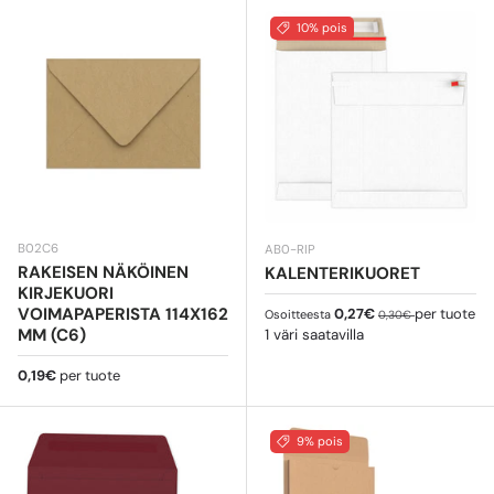
10% pois
B02C6
AB0-RIP
RAKEISEN NÄKÖINEN
KALENTERIKUORET
KIRJEKUORI
Myyntihinta
Normaali hinta
VOIMAPAPERISTA 114X162
0,27€
per tuote
Osoitteesta
0,30€
MM (C6)
1 väri saatavilla
Normaali hinta
0,19€
per tuote
9% pois