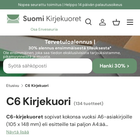
Nopea seurattu toimitus | Helppo 14 päivän palautusoikeus
Siirry sisältöön
Etsi
Kirjaudu sisään
Kori
Osa Enveseuria
Etsi
Etsi
Tervetuloalennus |
30% alennus ensimmäisestä tilauksesta*
Ole ensimmäinen, joka saa tiedon eksklusiivisista tarjouksistamme,
pikamyynneistä ja muusta.
Hanki 30% >
Etusivu
C6 Kirjekuori
C6 Kirjekuori
(134 tuotteet)
C6-kirjekuoret
sopivat kokonsa vuoksi A6-asiakirjoille
(105 x 148 mm) eli esitteille tai paljon A4:ää
pienemmille papereille. Tällaisia arkkeja voidaan
Näytä lisää
säilyttää ongelmitta ja ilman pelkoa kulmien