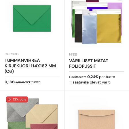
GCC6DG
MN1B
TUMMANVIHREÄ
VÄRILLISET MATAT
KIRJEKUORI 114X162 MM
FOLIOPUSSIT
(C6)
Normaali hinta
0,24€
per tuote
Osoitteesta
Myyntihinta
Normaali hinta
0,18€
per tuote
11 saatavilla olevat värit
0,23€
13% pois