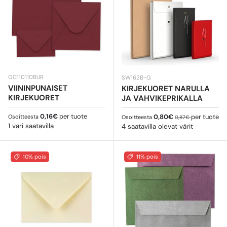
GC110110BUR
SW162B-G
VIININPUNAISET
KIRJEKUORET NARULLA
KIRJEKUORET
JA VAHVIKEPRIKALLA
Normaali hinta
0,16€
per tuote
Myyntihinta
Normaali hinta
0,80€
per tuote
Osoitteesta
Osoitteesta
0,87€
1 väri saatavilla
4 saatavilla olevat värit
10% pois
11% pois