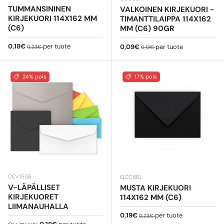
TUMMANSININEN
VALKOINEN KIRJEKUORI -
KIRJEKUORI 114X162 MM
TIMANTTILAIPPA 114X162
(C6)
MM (C6) 90GR
Myyntihinta
Normaali hinta
0,18€
per tuote
Myyntihinta
Normaali hinta
0,09€
per tuote
0,23€
0,12€
24% pois
17% pois
CEV155B
GCC6BL
V-LÄPÄLLISET
MUSTA KIRJEKUORI
KIRJEKUORET
114X162 MM (C6)
LIIMANAUHALLA
Myyntihinta
Normaali hinta
0,19€
per tuote
0,23€
Normaali hinta