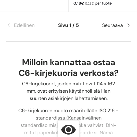
Myyntihinta
Normaali hinta
0,18€
per tuote
0,23€
Edellinen
Sivu 1 / 5
Seuraava
Milloin kannattaa ostaa
C6-kirjekuoria verkosta?
C6-kirjekuoret, joiden mitat ovat 114 x 162
mm, ovat erityisen käytännöllisiä liian
suurten asiakirjojen lähettämiseen.
C6-kirjekuoren muoto määritellään ISO 216 -
standardissa (Kansainvälinen
standardisoimisjärjestö), joka vahvisti DIN-
mitat paperikokojen standardiksi. Nämä