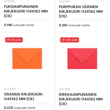
AD28C6
GCC6PU
FUKSIANPUNAINEN
PURPPURAN VÄRINEN
KIRJEKUORI 114X162 MM
KIRJEKUORI 114X162 MM
(C6)
(C6)
Myyntihinta
Normaali hinta
0,19€
per tuote
Myyntihinta
Normaali hinta
0,18€
per tuote
0,21€
0,23€
4% pois
22% pois
GCC6OR
GCC6BR
ORANSSI KIRJEKUORI
KIRKKAANPUNAINEN
114X162 MM (C6)
KIRJEKUORI 114X162 MM
(C6)
Myyntihinta
Normaali hinta
0,22€
per tuote
0,23€