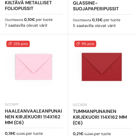
KIILTÄVÄ METALLISET
GLASSINE-
FOLIOPUSSIT
SUOJAPAPERIPUSSIT
Normaali hinta
0,10€
per tuote
Normaali hinta
0,13€
per tuote
Osoitteesta
Osoitteesta
7 saatavilla olevat värit
5 saatavilla olevat värit
22% pois
9% pois
GCC6PP
GCC6DR
HAALEANVAALEANPUNAI
TUMMANPUNAINEN
NEN KIRJEKUORI 114X162
KIRJEKUORI 114X162 MM
MM (C6)
(C6)
Myyntihinta
Normaali hinta
0,18€
per tuote
Myyntihinta
Normaali hinta
0,21€
per tuote
0,23€
0,23€