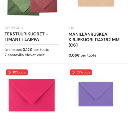
CEB155CL-V
105
TEKSTUURIKUORET -
MANILLANRUSKEA
TIMANTTILAIPPA
KIRJEKUORI 114X162 MM
(C6)
Normaali hinta
0,12€
per tuote
Osoitteesta
7 saatavilla olevat värit
Normaali hinta
0,06€
per tuote
10% pois
22% pois