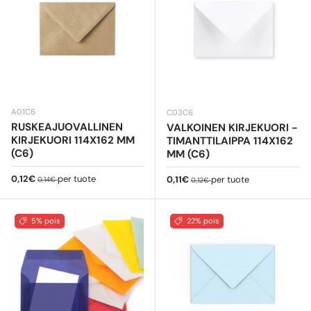
A01C6
C03C6
RUSKEAJUOVALLINEN
VALKOINEN KIRJEKUORI -
KIRJEKUORI 114X162 MM
TIMANTTILAIPPA 114X162
(C6)
MM (C6)
Myyntihinta
Normaali hinta
0,12€
per tuote
Myyntihinta
Normaali hinta
0,11€
per tuote
0,14€
0,12€
5% pois
22% pois