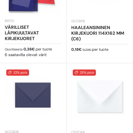
B8125
GCC6PB
VÄRILLISET
HAALEANSININEN
LÄPIKUULTAVAT
KIRJEKUORI 114X162 MM
KIRJEKUORET
(C6)
Normaali hinta
0,36€
per tuote
Myyntihinta
Normaali hinta
0,18€
per tuote
Osoitteesta
0,23€
6 saatavilla olevat värit
22% pois
25% pois
GCC6DB
C03C6A